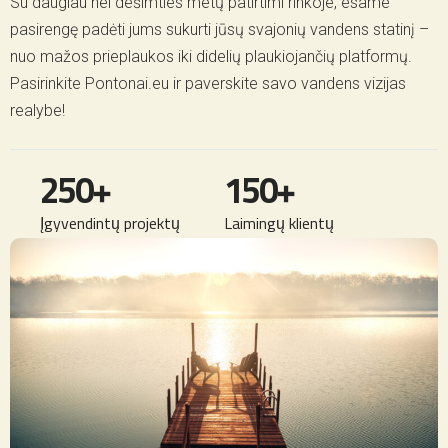
Su daugiau nei dešimties metų patirtimi rinkoje, esame
pasirengę padėti jums sukurti jūsų svajonių vandens statinį –
nuo mažos prieplaukos iki didelių plaukiojančių platformų.
Pasirinkite Pontonai.eu ir paverskite savo vandens vizijas
realybe!
250
+
150
+
Įgyvendintų projektų
Laimingų klientų