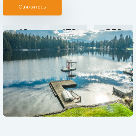
Свяжитесь
10
150
250
лет на рынке
счастливые
Реализованные
клиенты
проекты