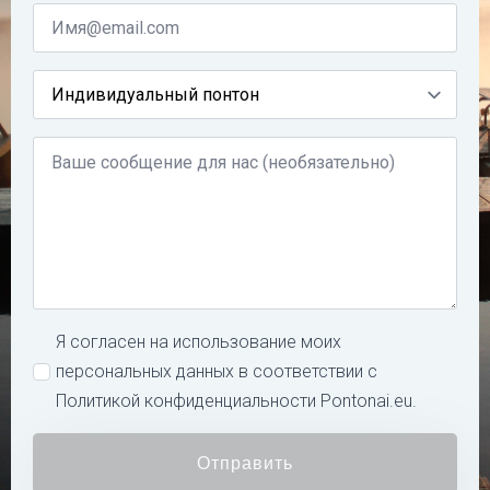
El.
Paštas
*
Kas
jus
domina?
Žinutė
Name
Я согласен на использование моих
*
персональных данных в соответствии с
Политикой конфиденциальности Pontonai.eu.
Отправить