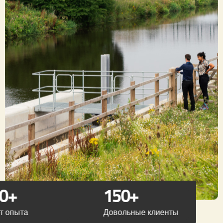
0
+
150
+
т опыта
Довольные клиенты